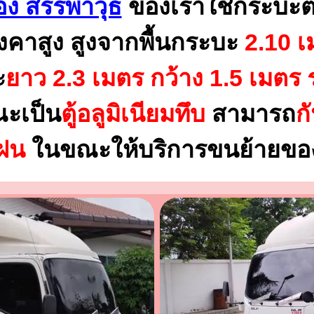
ง สรรพาวุธ
ของเราใช้กระบะต
งคาสูง สูงจากพื้นกระบะ
2.10 เ
ะ
ยาว 2.3 เมตร
กว้าง 1.5 เมตร 
ณะเป็น
ตู้อลูมิเนียมทึบ
สามารถ
ก
นฝน
ในขณะให้บริการขนย้ายของ