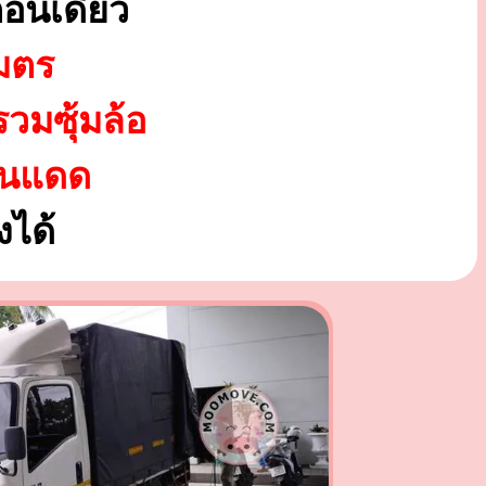
อนเดียว
มตร
รวมซุ้มล้อ
ันแดด
ได้