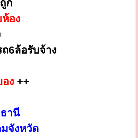
ถูก
ยห้อง
ง
ถ6ล้อรับจ้าง
ของ
++
ธานี
มจังหวัด