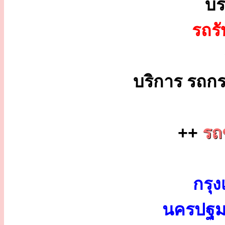
บร
รถร
บริการ รถกร
++
รถ
กรุง
นครปฐม 