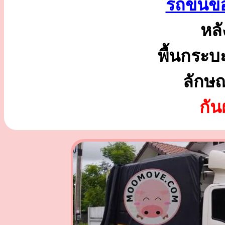
รถขนขอ
หลั
พื้นกระบ
ลักษ
กั