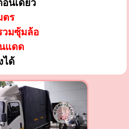
อนเดียว
มตร
รวมซุ้มล้อ
ันแดด
ได้