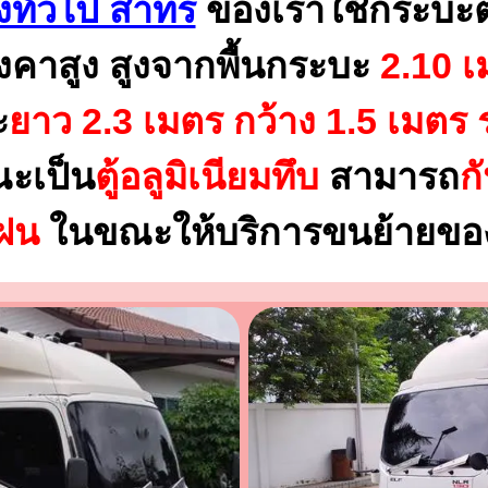
งทั่วไป สาทร
ของเราใช้กระบะต
งคาสูง สูงจากพื้นกระบะ
2.10 เ
ะ
ยาว 2.3 เมตร
กว้าง 1.5 เมตร 
ณะเป็น
ตู้อลูมิเนียมทึบ
สามารถ
ก
นฝน
ในขณะให้บริการขนย้ายของ