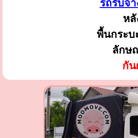
รถรับจ้า
หลั
พื้นกระบ
ลักษ
กั