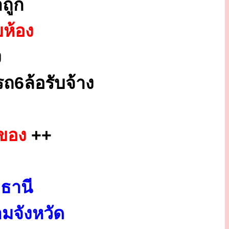
ถูก
ยห้อง
ง
ถ6ล้อรับจ้าง
กของ
++
ธานี
มจังหวัด