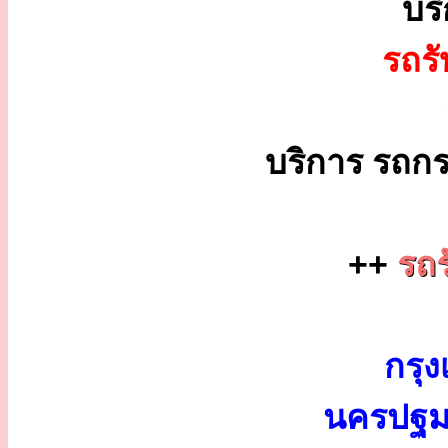
บร
รถร
บริการ รถกร
++
รถร
กรุง
นครปฐม 