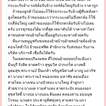
กระบะรับจ้าง รถ6ล้อรับจ้าง รถ4ล้อใหญ่รับจ้าง ราคาถูก
ถ้าของลูกค้าไม่เยอะก็ใช้รถกระบะรับจ้างตู้ทึบหลังคา
สูงก็พอครับ ถ้าของเยอะกว่ากระบะแต่ไม่ถึงหกล้อ ก็ใช้
รถสี่ล้อใหญ่ แต่ถ้าของเยอะก็ใช้รถหกล้อรับจ้างไปเลย
ครับ บรรทุกของได้มากที่สุด เหมาคันได้ ราคาเท่าไหร่
ค่าขนส่งค่าขนย้ายก็จะขึ้นอยู่กับระยะทางด้วยครับ
ทีมงานหมูมูฟรับขนของย้ายบ้านย้ายหอย้ายห้องย้าย
คอนโดทั่วไป ย้ายออฟฟิต สำนักงาน รับส่งของ รับงาน
บริษัท บริการดี เชื่อถือได้ครับ
ในเขตกทมปริมณฑล ที่ไปขนย้ายบ่อยๆก็จะมีแถว
มีนบุรี รังสิต ลาดพร้าว สุขุมวิท ปากเกร็ด บางพลี
อุดมสุข พระราม2 ปิ่นเกล้า จรัญสนิทวงศ์ บางปู แถวรัช
ดา บางนา พระราม3 หนองแขม มหาชัย ดอนเมือง
สายไหม บางเขน บางบัวทอง บางใหญ่ ลำลูกกา
ห้วยขวาง บางแค รามคำแหง ลาดกระบัง หนองจอก
สุขสวัสดิ์ บางบ่อ บางบอน ดินแดง คลองสาน อ่อนนุช
โรจนะ นวนคร ประชาอุทิศทุ่งครุ สามพราน แถว