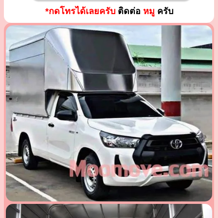
*กดโทรได้เลยครับ
ติดต่อ
หมู
ครับ