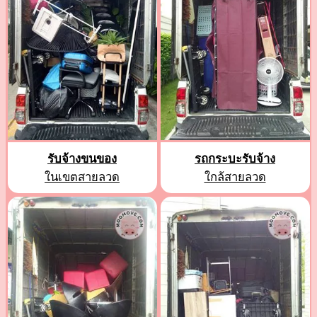
รับจ้างขนของ
รถกระบะรับจ้าง
ในเขตสายลวด
ใกล้สายลวด