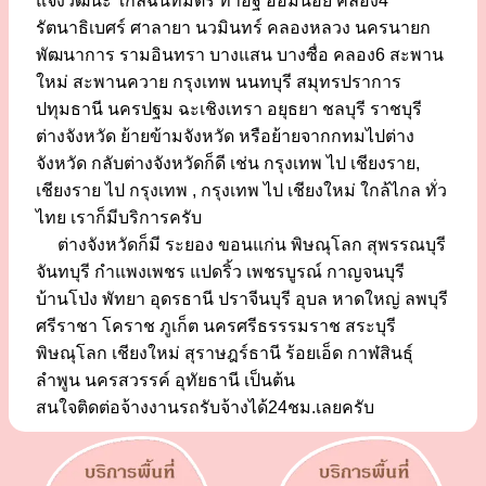
แจ้งวัฒนะ ใกล้ฉันทมิตร ท่าอิฐ อ้อมน้อย คลอง4
รัตนาธิเบศร์ ศาลายา นวมินทร์ คลองหลวง นครนายก
พัฒนาการ รามอินทรา บางแสน บางซื่อ คลอง6 สะพาน
ใหม่ สะพานควาย กรุงเทพ นนทบุรี สมุทรปราการ
ปทุมธานี นครปฐม ฉะเชิงเทรา อยุธยา ชลบุรี ราชบุรี
ต่างจังหวัด ย้ายข้ามจังหวัด หรือย้ายจากกทมไปต่าง
จังหวัด กลับต่างจังหวัดก็ดี เช่น กรุงเทพ ไป เชียงราย,
เชียงราย ไป กรุงเทพ , กรุงเทพ ไป เชียงใหม่ ใกล้ไกล ทั่ว
ไทย เราก็มีบริการครับ
ต่างจังหวัดก็มี ระยอง ขอนแก่น พิษณุโลก สุพรรณบุรี
จันทบุรี กำแพงเพชร แปดริ้ว เพชรบูรณ์ กาญจนบุรี
บ้านโป่ง พัทยา อุดรธานี ปราจีนบุรี อุบล หาดใหญ่ ลพบุรี
ศรีราชา โคราช ภูเก็ต นครศรีธรรรมราช สระบุรี
พิษณุโลก เชียงใหม่ สุราษฎร์ธานี ร้อยเอ็ด กาฬสินธุ์
ลำพูน นครสวรรค์ อุทัยธานี เป็นต้น
สนใจติดต่อจ้างงานรถรับจ้างได้24ชม.เลยครับ