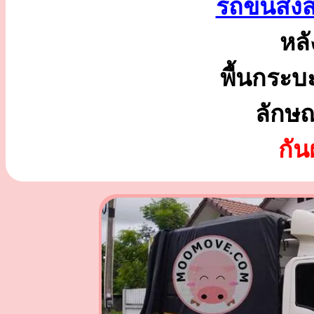
รถขนส่งสิ
หลั
พื้นกระบ
ลักษ
กั