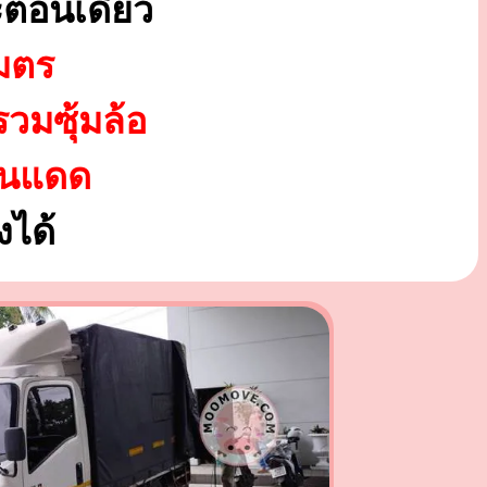
ตอนเดียว
มตร
รวมซุ้มล้อ
ันแดด
ได้