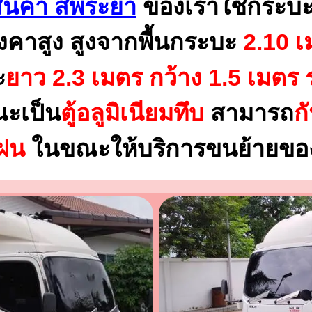
นค้า สี่พระยา
ของเราใช้กระบะ
งคาสูง สูงจากพื้นกระบะ
2.10 เ
ะ
ยาว 2.3 เมตร
กว้าง 1.5 เมตร 
ณะเป็น
ตู้อลูมิเนียมทึบ
สามารถ
ก
นฝน
ในขณะให้บริการขนย้ายของ