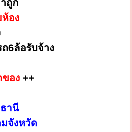
าถูก
ยห้อง
ง
ถ6ล้อรับจ้าง
กของ
++
ธานี
มจังหวัด