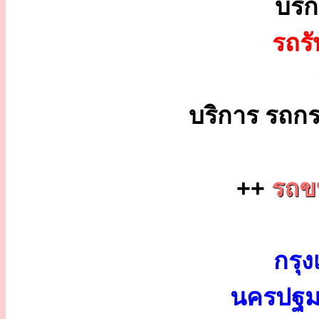
บริ
รถร
บริการ รถกร
++
รถขน
กรุง
นครปฐม 