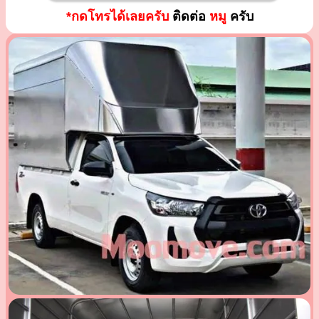
*กดโทรได้เลยครับ
ติดต่อ
หมู
ครับ