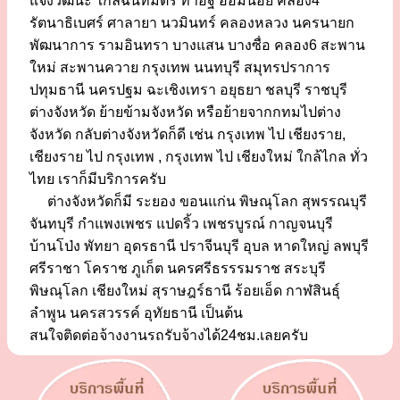
แจ้งวัฒนะ ใกล้ฉันทมิตร ท่าอิฐ อ้อมน้อย คลอง4
รัตนาธิเบศร์ ศาลายา นวมินทร์ คลองหลวง นครนายก
พัฒนาการ รามอินทรา บางแสน บางซื่อ คลอง6 สะพาน
ใหม่ สะพานควาย กรุงเทพ นนทบุรี สมุทรปราการ
ปทุมธานี นครปฐม ฉะเชิงเทรา อยุธยา ชลบุรี ราชบุรี
ต่างจังหวัด ย้ายข้ามจังหวัด หรือย้ายจากกทมไปต่าง
จังหวัด กลับต่างจังหวัดก็ดี เช่น กรุงเทพ ไป เชียงราย,
เชียงราย ไป กรุงเทพ , กรุงเทพ ไป เชียงใหม่ ใกล้ไกล ทั่ว
ไทย เราก็มีบริการครับ
ต่างจังหวัดก็มี ระยอง ขอนแก่น พิษณุโลก สุพรรณบุรี
จันทบุรี กำแพงเพชร แปดริ้ว เพชรบูรณ์ กาญจนบุรี
บ้านโป่ง พัทยา อุดรธานี ปราจีนบุรี อุบล หาดใหญ่ ลพบุรี
ศรีราชา โคราช ภูเก็ต นครศรีธรรรมราช สระบุรี
พิษณุโลก เชียงใหม่ สุราษฎร์ธานี ร้อยเอ็ด กาฬสินธุ์
ลำพูน นครสวรรค์ อุทัยธานี เป็นต้น
สนใจติดต่อจ้างงานรถรับจ้างได้24ชม.เลยครับ