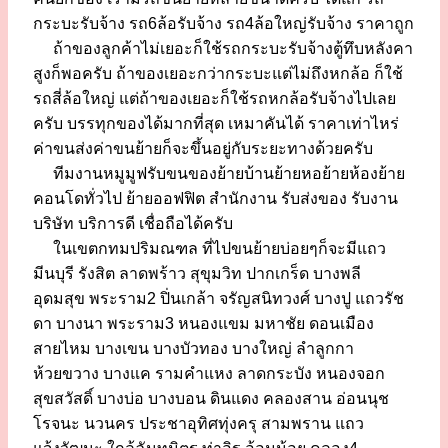
กระบะรับจ้าง รถ6ล้อรับจ้าง รถ4ล้อใหญ่รับจ้าง ราคาถูก
ถ้าของลูกค้าไม่เยอะก็ใช้รถกระบะรับจ้างตู้ทึบหลังคา
สูงก็พอครับ ถ้าของเยอะกว่ากระบะแต่ไม่ถึงหกล้อ ก็ใช้
รถสี่ล้อใหญ่ แต่ถ้าของเยอะก็ใช้รถหกล้อรับจ้างไปเลย
ครับ บรรทุกของได้มากที่สุด เหมาคันได้ ราคาเท่าไหร่
ค่าขนส่งค่าขนย้ายก็จะขึ้นอยู่กับระยะทางด้วยครับ
ทีมงานหมูมูฟรับขนของย้ายบ้านย้ายหอย้ายห้องย้าย
คอนโดทั่วไป ย้ายออฟฟิต สำนักงาน รับส่งของ รับงาน
บริษัท บริการดี เชื่อถือได้ครับ
ในเขตกทมปริมณฑล ที่ไปขนย้ายบ่อยๆก็จะมีแถว
มีนบุรี รังสิต ลาดพร้าว สุขุมวิท ปากเกร็ด บางพลี
อุดมสุข พระราม2 ปิ่นเกล้า จรัญสนิทวงศ์ บางปู แถวรัช
ดา บางนา พระราม3 หนองแขม มหาชัย ดอนเมือง
สายไหม บางเขน บางบัวทอง บางใหญ่ ลำลูกกา
ห้วยขวาง บางแค รามคำแหง ลาดกระบัง หนองจอก
สุขสวัสดิ์ บางบ่อ บางบอน ดินแดง คลองสาน อ่อนนุช
โรจนะ นวนคร ประชาอุทิศทุ่งครุ สามพราน แถว