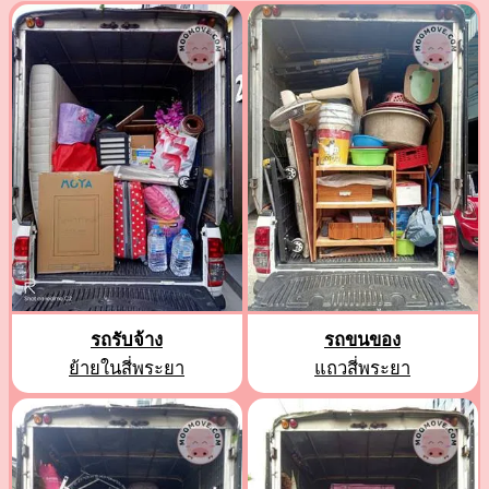
รถรับจ้าง
รถขนของ
ย้ายในสี่พระยา
แถวสี่พระยา