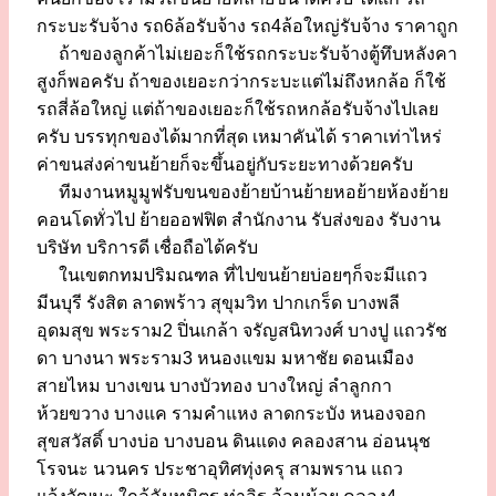
กระบะรับจ้าง รถ6ล้อรับจ้าง รถ4ล้อใหญ่รับจ้าง ราคาถูก
ถ้าของลูกค้าไม่เยอะก็ใช้รถกระบะรับจ้างตู้ทึบหลังคา
สูงก็พอครับ ถ้าของเยอะกว่ากระบะแต่ไม่ถึงหกล้อ ก็ใช้
รถสี่ล้อใหญ่ แต่ถ้าของเยอะก็ใช้รถหกล้อรับจ้างไปเลย
ครับ บรรทุกของได้มากที่สุด เหมาคันได้ ราคาเท่าไหร่
ค่าขนส่งค่าขนย้ายก็จะขึ้นอยู่กับระยะทางด้วยครับ
ทีมงานหมูมูฟรับขนของย้ายบ้านย้ายหอย้ายห้องย้าย
คอนโดทั่วไป ย้ายออฟฟิต สำนักงาน รับส่งของ รับงาน
บริษัท บริการดี เชื่อถือได้ครับ
ในเขตกทมปริมณฑล ที่ไปขนย้ายบ่อยๆก็จะมีแถว
มีนบุรี รังสิต ลาดพร้าว สุขุมวิท ปากเกร็ด บางพลี
อุดมสุข พระราม2 ปิ่นเกล้า จรัญสนิทวงศ์ บางปู แถวรัช
ดา บางนา พระราม3 หนองแขม มหาชัย ดอนเมือง
สายไหม บางเขน บางบัวทอง บางใหญ่ ลำลูกกา
ห้วยขวาง บางแค รามคำแหง ลาดกระบัง หนองจอก
สุขสวัสดิ์ บางบ่อ บางบอน ดินแดง คลองสาน อ่อนนุช
โรจนะ นวนคร ประชาอุทิศทุ่งครุ สามพราน แถว