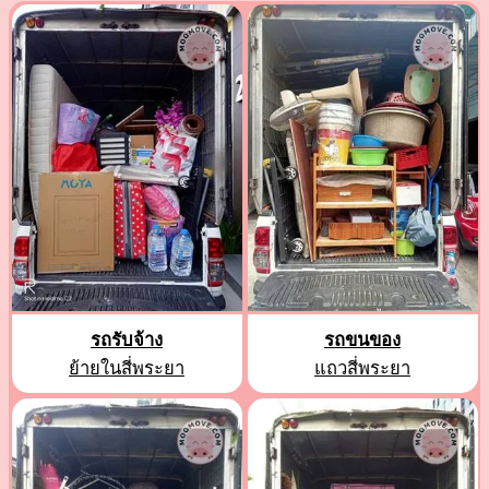
รถรับจ้าง
รถขนของ
ย้ายในสี่พระยา
แถวสี่พระยา