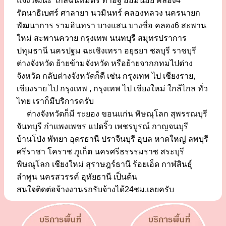
แจ้งวัฒนะ ใกล้ฉันทมิตร ท่าอิฐ อ้อมน้อย คลอง4
รัตนาธิเบศร์ ศาลายา นวมินทร์ คลองหลวง นครนายก
พัฒนาการ รามอินทรา บางแสน บางซื่อ คลอง6 สะพาน
ใหม่ สะพานควาย กรุงเทพ นนทบุรี สมุทรปราการ
ปทุมธานี นครปฐม ฉะเชิงเทรา อยุธยา ชลบุรี ราชบุรี
ต่างจังหวัด ย้ายข้ามจังหวัด หรือย้ายจากกทมไปต่าง
จังหวัด กลับต่างจังหวัดก็ดี เช่น กรุงเทพ ไป เชียงราย,
เชียงราย ไป กรุงเทพ , กรุงเทพ ไป เชียงใหม่ ใกล้ไกล ทั่ว
ไทย เราก็มีบริการครับ
ต่างจังหวัดก็มี ระยอง ขอนแก่น พิษณุโลก สุพรรณบุรี
จันทบุรี กำแพงเพชร แปดริ้ว เพชรบูรณ์ กาญจนบุรี
บ้านโป่ง พัทยา อุดรธานี ปราจีนบุรี อุบล หาดใหญ่ ลพบุรี
ศรีราชา โคราช ภูเก็ต นครศรีธรรรมราช สระบุรี
พิษณุโลก เชียงใหม่ สุราษฎร์ธานี ร้อยเอ็ด กาฬสินธุ์
ลำพูน นครสวรรค์ อุทัยธานี เป็นต้น
สนใจติดต่อจ้างงานรถรับจ้างได้24ชม.เลยครับ