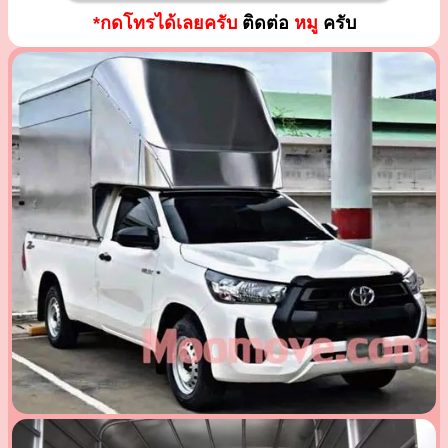
*กดโทรได้เลยครับ
ติดต่อ
หมู
ครับ