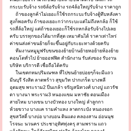
กระบะรับจ้าง รถ6ล้อรับจ้าง รถ4ล้อใหญ่รับจ้าง ราคาถูก
ถ้าของลูกค้าไม่เยอะก็ใช้รถกระบะรับจ้างตู้ทึบหลังคา
สูงก็พอครับ ถ้าของเยอะกว่ากระบะแต่ไม่ถึงหกล้อ ก็ใช้
รถสี่ล้อใหญ่ แต่ถ้าของเยอะก็ใช้รถหกล้อรับจ้างไปเลย
ครับ บรรทุกของได้มากที่สุด เหมาคันได้ ราคาเท่าไหร่
ค่าขนส่งค่าขนย้ายก็จะขึ้นอยู่กับระยะทางด้วยครับ
ทีมงานหมูมูฟรับขนของย้ายบ้านย้ายหอย้ายห้องย้าย
คอนโดทั่วไป ย้ายออฟฟิต สำนักงาน รับส่งของ รับงาน
บริษัท บริการดี เชื่อถือได้ครับ
ในเขตกทมปริมณฑล ที่ไปขนย้ายบ่อยๆก็จะมีแถว
มีนบุรี รังสิต ลาดพร้าว สุขุมวิท ปากเกร็ด บางพลี
อุดมสุข พระราม2 ปิ่นเกล้า จรัญสนิทวงศ์ บางปู แถวรัช
ดา บางนา พระราม3 หนองแขม มหาชัย ดอนเมือง
สายไหม บางเขน บางบัวทอง บางใหญ่ ลำลูกกา
ห้วยขวาง บางแค รามคำแหง ลาดกระบัง หนองจอก
สุขสวัสดิ์ บางบ่อ บางบอน ดินแดง คลองสาน อ่อนนุช
โรจนะ นวนคร ประชาอุทิศทุ่งครุ สามพราน แถว