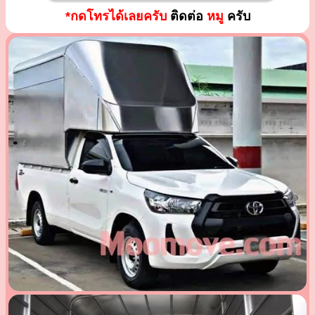
*กดโทรได้เลยครับ
ติดต่อ
หมู
ครับ