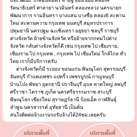
แจ้งวัฒนะ ใกล้ฉันทมิตร ท่าอิฐ อ้อมน้อย คลอง4
รัตนาธิเบศร์ ศาลายา นวมินทร์ คลองหลวง นครนายก
พัฒนาการ รามอินทรา บางแสน บางซื่อ คลอง6 สะพาน
ใหม่ สะพานควาย กรุงเทพ นนทบุรี สมุทรปราการ
ปทุมธานี นครปฐม ฉะเชิงเทรา อยุธยา ชลบุรี ราชบุรี
ต่างจังหวัด ย้ายข้ามจังหวัด หรือย้ายจากกทมไปต่าง
จังหวัด กลับต่างจังหวัดก็ดี เช่น กรุงเทพ ไป เชียงราย,
เชียงราย ไป กรุงเทพ , กรุงเทพ ไป เชียงใหม่ ใกล้ไกล ทั่ว
ไทย เราก็มีบริการครับ
ต่างจังหวัดก็มี ระยอง ขอนแก่น พิษณุโลก สุพรรณบุรี
จันทบุรี กำแพงเพชร แปดริ้ว เพชรบูรณ์ กาญจนบุรี
บ้านโป่ง พัทยา อุดรธานี ปราจีนบุรี อุบล หาดใหญ่ ลพบุรี
ศรีราชา โคราช ภูเก็ต นครศรีธรรรมราช สระบุรี
พิษณุโลก เชียงใหม่ สุราษฎร์ธานี ร้อยเอ็ด กาฬสินธุ์
ลำพูน นครสวรรค์ อุทัยธานี เป็นต้น
สนใจติดต่อจ้างงานรถรับจ้างได้24ชม.เลยครับ