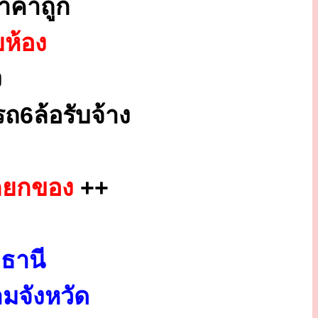
าคาถูก
ยห้อง
ง
ถ6ล้อรับจ้าง
็กยกของ
++
ธานี
มจังหวัด