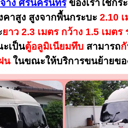
้าง ศรีนครินทร์
ของเราใช้กระ
งคาสูง สูงจากพื้นกระบะ
2.10 เ
ะ
ยาว 2.3 เมตร
กว้าง 1.5 เมตร 
ณะเป็น
ตู้อลูมิเนียมทึบ
สามารถ
ก
นฝน
ในขณะให้บริการขนย้ายของ