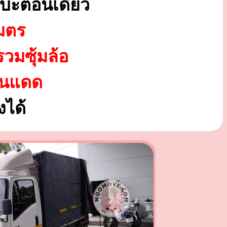
บะตอนเดียว
มตร
รวมซุ้มล้อ
ันแดด
ได้