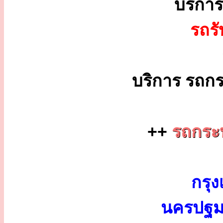
บริกา
รถร
บริการ รถกร
++
รถกระบ
กรุง
นครปฐม 