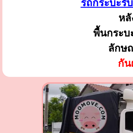
รถกระบะรับจ
หลั
พื้นกระบ
ลักษ
กั