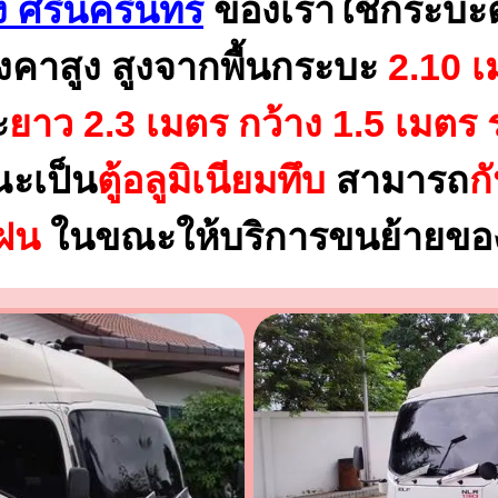
ง ศรีนครินทร์
ของเราใช้กระบะ
งคาสูง สูงจากพื้นกระบะ
2.10 เ
ะ
ยาว 2.3 เมตร
กว้าง 1.5 เมตร 
ณะเป็น
ตู้อลูมิเนียมทึบ
สามารถ
ก
นฝน
ในขณะให้บริการขนย้ายของ