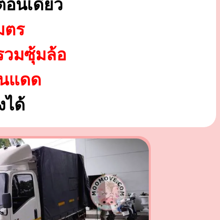
ตอนเดียว
มตร
รวมซุ้มล้อ
ันแดด
ได้