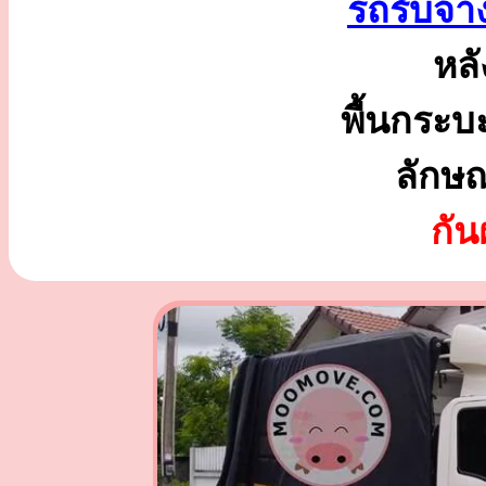
รถรับจ้า
หลั
พื้นกระบ
ลักษ
กั