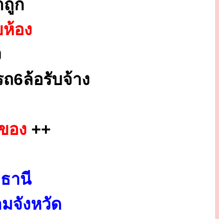
ถูก
ยห้อง
ง
ถ6ล้อรับจ้าง
กของ
++
ธานี
มจังหวัด