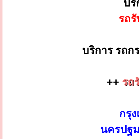
บร
รถร
บริการ รถกร
++
รถร
กรุง
นครปฐม 