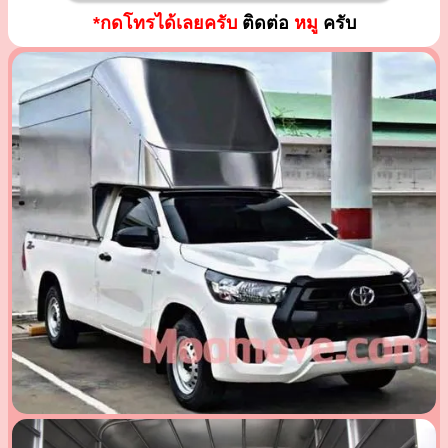
*กดโทรได้เลยครับ
ติดต่อ
หมู
ครับ