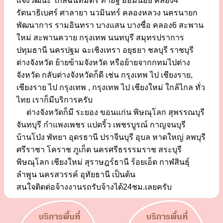
แจ้งวัฒนะ ใกล้ฉันทมิตร ท่าอิฐ อ้อมน้อย คลอง4
รัตนาธิเบศร์ ศาลายา นวมินทร์ คลองหลวง นครนายก
พัฒนาการ รามอินทรา บางแสน บางซื่อ คลอง6 สะพาน
ใหม่ สะพานควาย กรุงเทพ นนทบุรี สมุทรปราการ
ปทุมธานี นครปฐม ฉะเชิงเทรา อยุธยา ชลบุรี ราชบุรี
ต่างจังหวัด ย้ายข้ามจังหวัด หรือย้ายจากกทมไปต่าง
จังหวัด กลับต่างจังหวัดก็ดี เช่น กรุงเทพ ไป เชียงราย,
เชียงราย ไป กรุงเทพ , กรุงเทพ ไป เชียงใหม่ ใกล้ไกล ทั่ว
ไทย เราก็มีบริการครับ
ต่างจังหวัดก็มี ระยอง ขอนแก่น พิษณุโลก สุพรรณบุรี
จันทบุรี กำแพงเพชร แปดริ้ว เพชรบูรณ์ กาญจนบุรี
บ้านโป่ง พัทยา อุดรธานี ปราจีนบุรี อุบล หาดใหญ่ ลพบุรี
ศรีราชา โคราช ภูเก็ต นครศรีธรรรมราช สระบุรี
พิษณุโลก เชียงใหม่ สุราษฎร์ธานี ร้อยเอ็ด กาฬสินธุ์
ลำพูน นครสวรรค์ อุทัยธานี เป็นต้น
สนใจติดต่อจ้างงานรถรับจ้างได้24ชม.เลยครับ