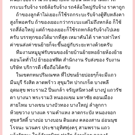
กระบะรับจ้าง รถ6ล้อรับจ้าง รถ4ล้อใหญ่รับจ้าง ราคาถูก
ถ้าของลูกค้าไม่เยอะก็ใช้รถกระบะรับจ้างตู้ทึบหลังคา
สูงก็พอครับ ถ้าของเยอะกว่ากระบะแต่ไม่ถึงหกล้อ ก็ใช้
รถสี่ล้อใหญ่ แต่ถ้าของเยอะก็ใช้รถหกล้อรับจ้างไปเลย
ครับ บรรทุกของได้มากที่สุด เหมาคันได้ ราคาเท่าไหร่
ค่าขนส่งค่าขนย้ายก็จะขึ้นอยู่กับระยะทางด้วยครับ
ทีมงานหมูมูฟรับขนของย้ายบ้านย้ายหอย้ายห้องย้าย
คอนโดทั่วไป ย้ายออฟฟิต สำนักงาน รับส่งของ รับงาน
บริษัท บริการดี เชื่อถือได้ครับ
ในเขตกทมปริมณฑล ที่ไปขนย้ายบ่อยๆก็จะมีแถว
มีนบุรี รังสิต ลาดพร้าว สุขุมวิท ปากเกร็ด บางพลี
อุดมสุข พระราม2 ปิ่นเกล้า จรัญสนิทวงศ์ บางปู แถวรัช
ดา บางนา พระราม3 หนองแขม มหาชัย ดอนเมือง
สายไหม บางเขน บางบัวทอง บางใหญ่ ลำลูกกา
ห้วยขวาง บางแค รามคำแหง ลาดกระบัง หนองจอก
สุขสวัสดิ์ บางบ่อ บางบอน ดินแดง คลองสาน อ่อนนุช
โรจนะ นวนคร ประชาอุทิศทุ่งครุ สามพราน แถว