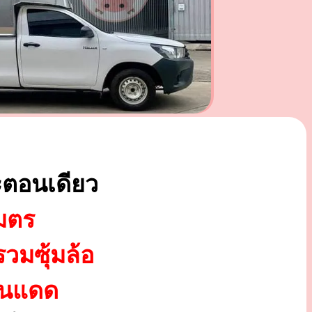
ตอนเดียว
มตร
รวมซุ้มล้อ
ันแดด