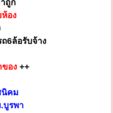
าถูก
ยห้อง
ง
ถ6ล้อรับจ้าง
กของ
++
สนิคม
.บูรพา