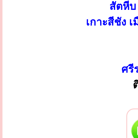
สัตหี
เกาะสีชัง 
ศรี
ต