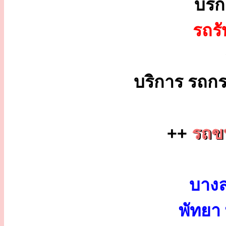
บริ
รถร
บริการ รถกร
++
รถขน
บางล
พัทยา