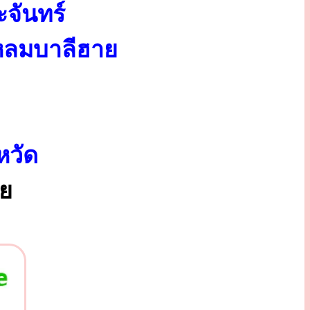
จันทร์
แหลมบาลีฮาย
หวัด
ทย