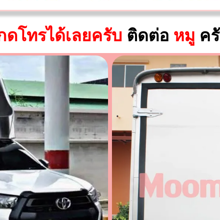
กดโทรได้เลยครับ
ติดต่อ
หมู
คร