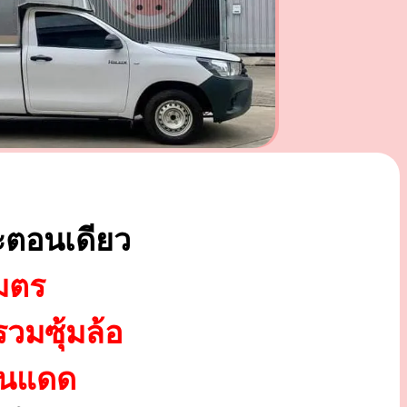
ะตอนเดียว
มตร
รวมซุ้มล้อ
ันแดด