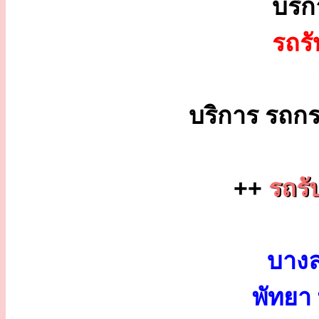
บริ
รถร
บริการ รถกร
++
รถรั
บางล
พัทยา