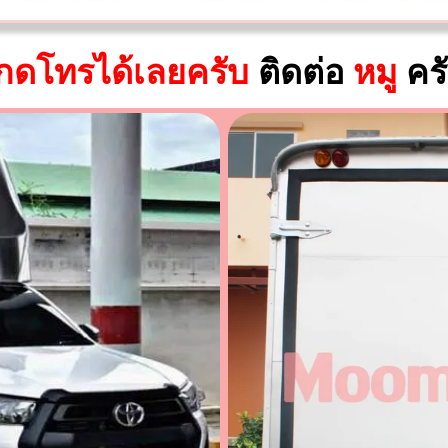
กดโทรได้เลยครับ
ติดต่อ
หมู
คร