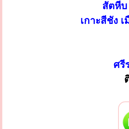
สัตหี
เกาะสีชัง 
ศรี
ต