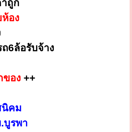
าถูก
ยห้อง
ง
ถ6ล้อรับจ้าง
ยกของ
++
สนิคม
.บูรพา