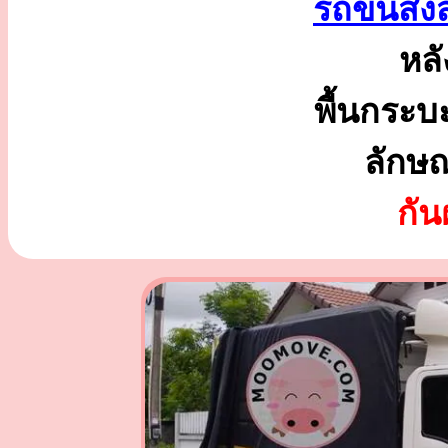
รถขนส่งสิ
หลั
พื้นกระบ
ลักษ
กั