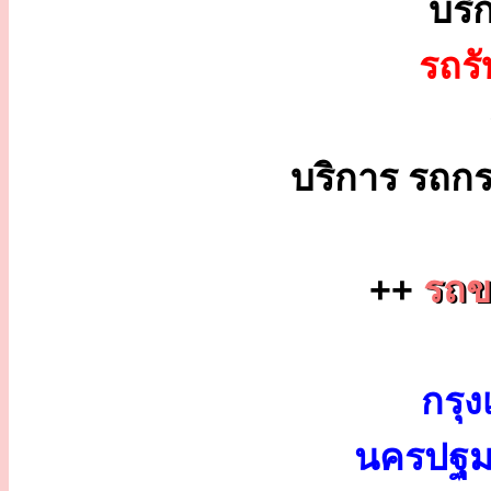
บริ
รถร
บริการ รถกร
++
รถขน
กรุง
นครปฐม 