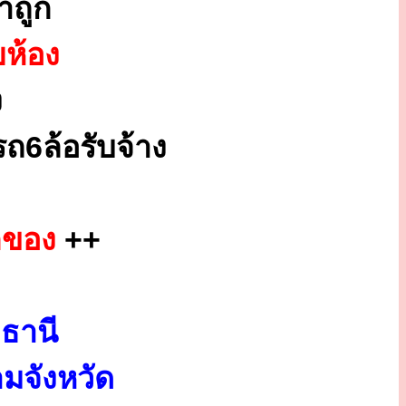
าถูก
ยห้อง
ง
ถ6ล้อรับจ้าง
กของ
++
ธานี
มจังหวัด