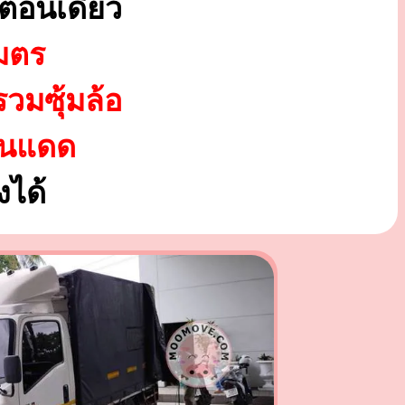
ตอนเดียว
มตร
รวมซุ้มล้อ
ันแดด
ได้