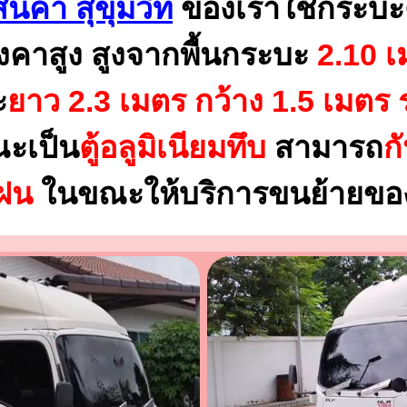
นค้า สุขุมวิท
ของเราใช้กระบะ
งคาสูง สูงจากพื้นกระบะ
2.10 เ
ะ
ยาว 2.3 เมตร
กว้าง 1.5 เมตร 
ณะเป็น
ตู้อลูมิเนียมทึบ
สามารถ
ก
นฝน
ในขณะให้บริการขนย้ายของ