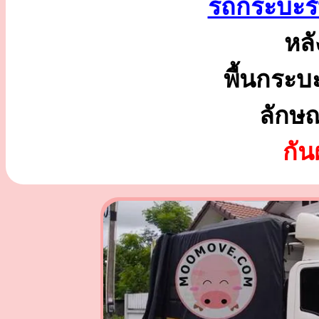
รถกระบะรับ
หลั
พื้นกระบ
ลักษ
กั