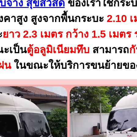
จ้าง สุขสวัสดิ์
ของเราใช้กระบ
งคาสูง สูงจากพื้นกระบะ
2.10 เ
ะ
ยาว 2.3 เมตร
กว้าง 1.5 เมตร 
ณะเป็น
ตู้อลูมิเนียมทึบ
สามารถ
ก
นฝน
ในขณะให้บริการขนย้ายของ