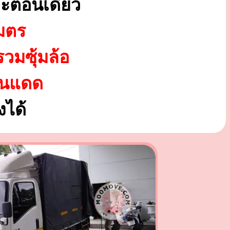
ะตอนเดียว
มตร
รวมซุ้มล้อ
ันแดด
ได้