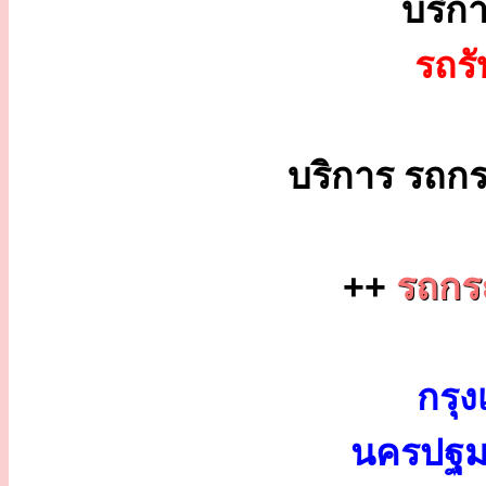
บริก
รถร
บริการ รถกร
++
รถกระ
กรุง
นครปฐม 