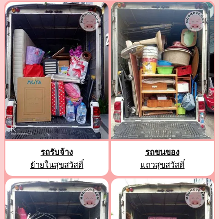
รถรับจ้าง
รถขนของ
ย้ายในสุขสวัสดิ์
แถวสุขสวัสดิ์