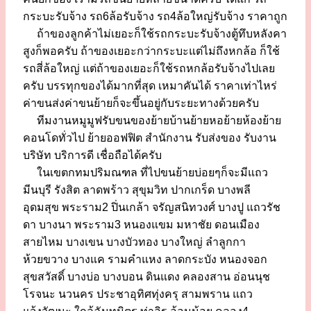
กระบะรับจ้าง รถ6ล้อรับจ้าง รถ4ล้อใหญ่รับจ้าง ราคาถูก
ถ้าของลูกค้าไม่เยอะก็ใช้รถกระบะรับจ้างตู้ทึบหลังคา
สูงก็พอครับ ถ้าของเยอะกว่ากระบะแต่ไม่ถึงหกล้อ ก็ใช้
รถสี่ล้อใหญ่ แต่ถ้าของเยอะก็ใช้รถหกล้อรับจ้างไปเลย
ครับ บรรทุกของได้มากที่สุด เหมาคันได้ ราคาเท่าไหร่
ค่าขนส่งค่าขนย้ายก็จะขึ้นอยู่กับระยะทางด้วยครับ
ทีมงานหมูมูฟรับขนของย้ายบ้านย้ายหอย้ายห้องย้าย
คอนโดทั่วไป ย้ายออฟฟิต สำนักงาน รับส่งของ รับงาน
บริษัท บริการดี เชื่อถือได้ครับ
ในเขตกทมปริมณฑล ที่ไปขนย้ายบ่อยๆก็จะมีแถว
มีนบุรี รังสิต ลาดพร้าว สุขุมวิท ปากเกร็ด บางพลี
อุดมสุข พระราม2 ปิ่นเกล้า จรัญสนิทวงศ์ บางปู แถวรัช
ดา บางนา พระราม3 หนองแขม มหาชัย ดอนเมือง
สายไหม บางเขน บางบัวทอง บางใหญ่ ลำลูกกา
ห้วยขวาง บางแค รามคำแหง ลาดกระบัง หนองจอก
สุขสวัสดิ์ บางบ่อ บางบอน ดินแดง คลองสาน อ่อนนุช
โรจนะ นวนคร ประชาอุทิศทุ่งครุ สามพราน แถว