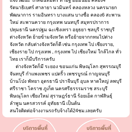
แจ้งวัฒนะ ใกล้ฉันทมิตร ท่าอิฐ อ้อมน้อย คลอง4
รัตนาธิเบศร์ ศาลายา นวมินทร์ คลองหลวง นครนายก
พัฒนาการ รามอินทรา บางแสน บางซื่อ คลอง6 สะพาน
ใหม่ สะพานควาย กรุงเทพ นนทบุรี สมุทรปราการ
ปทุมธานี นครปฐม ฉะเชิงเทรา อยุธยา ชลบุรี ราชบุรี
ต่างจังหวัด ย้ายข้ามจังหวัด หรือย้ายจากกทมไปต่าง
จังหวัด กลับต่างจังหวัดก็ดี เช่น กรุงเทพ ไป เชียงราย,
เชียงราย ไป กรุงเทพ , กรุงเทพ ไป เชียงใหม่ ใกล้ไกล ทั่ว
ไทย เราก็มีบริการครับ
ต่างจังหวัดก็มี ระยอง ขอนแก่น พิษณุโลก สุพรรณบุรี
จันทบุรี กำแพงเพชร แปดริ้ว เพชรบูรณ์ กาญจนบุรี
บ้านโป่ง พัทยา อุดรธานี ปราจีนบุรี อุบล หาดใหญ่ ลพบุรี
ศรีราชา โคราช ภูเก็ต นครศรีธรรรมราช สระบุรี
พิษณุโลก เชียงใหม่ สุราษฎร์ธานี ร้อยเอ็ด กาฬสินธุ์
ลำพูน นครสวรรค์ อุทัยธานี เป็นต้น
สนใจติดต่อจ้างงานรถรับจ้างได้24ชม.เลยครับ