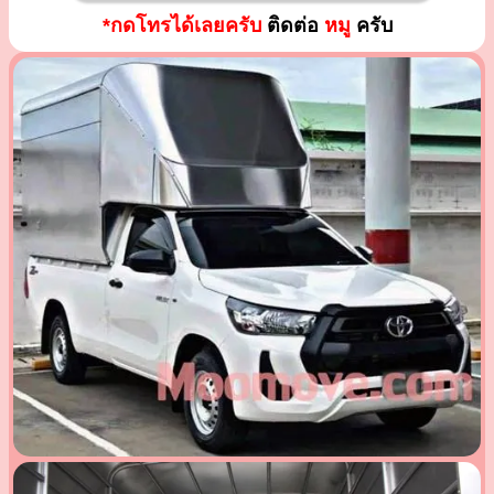
*กดโทรได้เลยครับ
ติดต่อ
หมู
ครับ