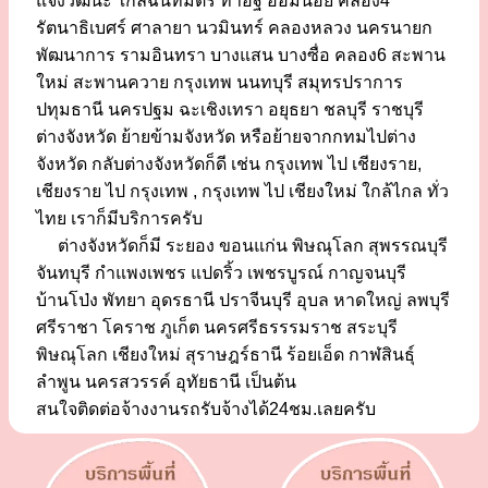
แจ้งวัฒนะ ใกล้ฉันทมิตร ท่าอิฐ อ้อมน้อย คลอง4
รัตนาธิเบศร์ ศาลายา นวมินทร์ คลองหลวง นครนายก
พัฒนาการ รามอินทรา บางแสน บางซื่อ คลอง6 สะพาน
ใหม่ สะพานควาย กรุงเทพ นนทบุรี สมุทรปราการ
ปทุมธานี นครปฐม ฉะเชิงเทรา อยุธยา ชลบุรี ราชบุรี
ต่างจังหวัด ย้ายข้ามจังหวัด หรือย้ายจากกทมไปต่าง
จังหวัด กลับต่างจังหวัดก็ดี เช่น กรุงเทพ ไป เชียงราย,
เชียงราย ไป กรุงเทพ , กรุงเทพ ไป เชียงใหม่ ใกล้ไกล ทั่ว
ไทย เราก็มีบริการครับ
ต่างจังหวัดก็มี ระยอง ขอนแก่น พิษณุโลก สุพรรณบุรี
จันทบุรี กำแพงเพชร แปดริ้ว เพชรบูรณ์ กาญจนบุรี
บ้านโป่ง พัทยา อุดรธานี ปราจีนบุรี อุบล หาดใหญ่ ลพบุรี
ศรีราชา โคราช ภูเก็ต นครศรีธรรรมราช สระบุรี
พิษณุโลก เชียงใหม่ สุราษฎร์ธานี ร้อยเอ็ด กาฬสินธุ์
ลำพูน นครสวรรค์ อุทัยธานี เป็นต้น
สนใจติดต่อจ้างงานรถรับจ้างได้24ชม.เลยครับ