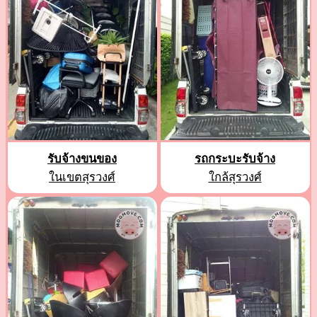
รับจ้างขนของ
รถกระบะรับจ้าง
ในเขตสุรวงศ์
ใกล้สุรวงศ์