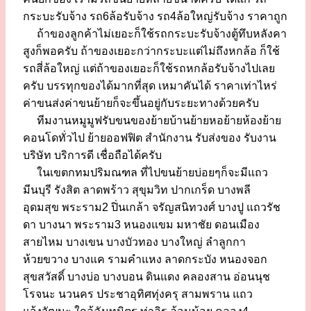
กระบะรับจ้าง รถ6ล้อรับจ้าง รถ4ล้อใหญ่รับจ้าง ราคาถูก
ถ้าของลูกค้าไม่เยอะก็ใช้รถกระบะรับจ้างตู้ทึบหลังคา
สูงก็พอครับ ถ้าของเยอะกว่ากระบะแต่ไม่ถึงหกล้อ ก็ใช้
รถสี่ล้อใหญ่ แต่ถ้าของเยอะก็ใช้รถหกล้อรับจ้างไปเลย
ครับ บรรทุกของได้มากที่สุด เหมาคันได้ ราคาเท่าไหร่
ค่าขนส่งค่าขนย้ายก็จะขึ้นอยู่กับระยะทางด้วยครับ
ทีมงานหมูมูฟรับขนของย้ายบ้านย้ายหอย้ายห้องย้าย
คอนโดทั่วไป ย้ายออฟฟิต สำนักงาน รับส่งของ รับงาน
บริษัท บริการดี เชื่อถือได้ครับ
ในเขตกทมปริมณฑล ที่ไปขนย้ายบ่อยๆก็จะมีแถว
มีนบุรี รังสิต ลาดพร้าว สุขุมวิท ปากเกร็ด บางพลี
อุดมสุข พระราม2 ปิ่นเกล้า จรัญสนิทวงศ์ บางปู แถวรัช
ดา บางนา พระราม3 หนองแขม มหาชัย ดอนเมือง
สายไหม บางเขน บางบัวทอง บางใหญ่ ลำลูกกา
ห้วยขวาง บางแค รามคำแหง ลาดกระบัง หนองจอก
สุขสวัสดิ์ บางบ่อ บางบอน ดินแดง คลองสาน อ่อนนุช
โรจนะ นวนคร ประชาอุทิศทุ่งครุ สามพราน แถว