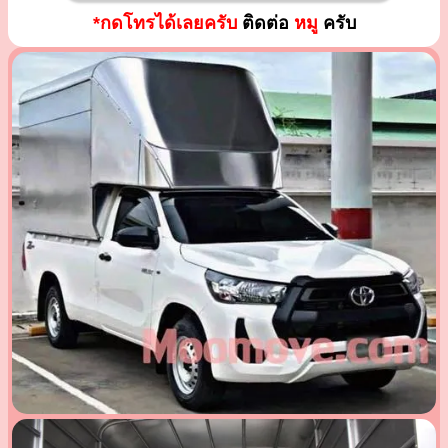
*กดโทรได้เลยครับ
ติดต่อ
หมู
ครับ