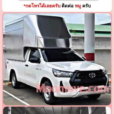
*กดโทรได้เลยครับ
ติดต่อ
หมู
ครับ