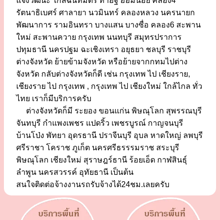
แจ้งวัฒนะ ใกล้ฉันทมิตร ท่าอิฐ อ้อมน้อย คลอง4
รัตนาธิเบศร์ ศาลายา นวมินทร์ คลองหลวง นครนายก
พัฒนาการ รามอินทรา บางแสน บางซื่อ คลอง6 สะพาน
ใหม่ สะพานควาย กรุงเทพ นนทบุรี สมุทรปราการ
ปทุมธานี นครปฐม ฉะเชิงเทรา อยุธยา ชลบุรี ราชบุรี
ต่างจังหวัด ย้ายข้ามจังหวัด หรือย้ายจากกทมไปต่าง
จังหวัด กลับต่างจังหวัดก็ดี เช่น กรุงเทพ ไป เชียงราย,
เชียงราย ไป กรุงเทพ , กรุงเทพ ไป เชียงใหม่ ใกล้ไกล ทั่ว
ไทย เราก็มีบริการครับ
ต่างจังหวัดก็มี ระยอง ขอนแก่น พิษณุโลก สุพรรณบุรี
จันทบุรี กำแพงเพชร แปดริ้ว เพชรบูรณ์ กาญจนบุรี
บ้านโป่ง พัทยา อุดรธานี ปราจีนบุรี อุบล หาดใหญ่ ลพบุรี
ศรีราชา โคราช ภูเก็ต นครศรีธรรรมราช สระบุรี
พิษณุโลก เชียงใหม่ สุราษฎร์ธานี ร้อยเอ็ด กาฬสินธุ์
ลำพูน นครสวรรค์ อุทัยธานี เป็นต้น
สนใจติดต่อจ้างงานรถรับจ้างได้24ชม.เลยครับ