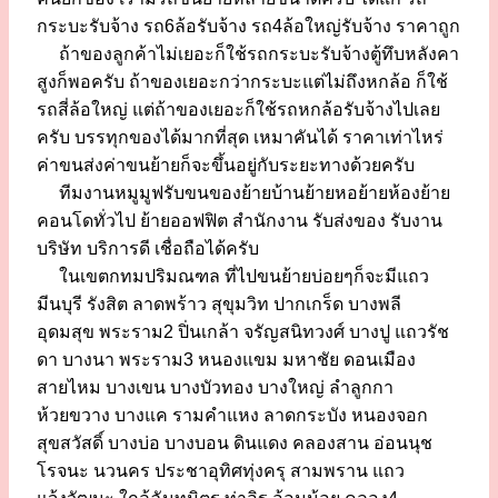
กระบะรับจ้าง รถ6ล้อรับจ้าง รถ4ล้อใหญ่รับจ้าง ราคาถูก
ถ้าของลูกค้าไม่เยอะก็ใช้รถกระบะรับจ้างตู้ทึบหลังคา
สูงก็พอครับ ถ้าของเยอะกว่ากระบะแต่ไม่ถึงหกล้อ ก็ใช้
รถสี่ล้อใหญ่ แต่ถ้าของเยอะก็ใช้รถหกล้อรับจ้างไปเลย
ครับ บรรทุกของได้มากที่สุด เหมาคันได้ ราคาเท่าไหร่
ค่าขนส่งค่าขนย้ายก็จะขึ้นอยู่กับระยะทางด้วยครับ
ทีมงานหมูมูฟรับขนของย้ายบ้านย้ายหอย้ายห้องย้าย
คอนโดทั่วไป ย้ายออฟฟิต สำนักงาน รับส่งของ รับงาน
บริษัท บริการดี เชื่อถือได้ครับ
ในเขตกทมปริมณฑล ที่ไปขนย้ายบ่อยๆก็จะมีแถว
มีนบุรี รังสิต ลาดพร้าว สุขุมวิท ปากเกร็ด บางพลี
อุดมสุข พระราม2 ปิ่นเกล้า จรัญสนิทวงศ์ บางปู แถวรัช
ดา บางนา พระราม3 หนองแขม มหาชัย ดอนเมือง
สายไหม บางเขน บางบัวทอง บางใหญ่ ลำลูกกา
ห้วยขวาง บางแค รามคำแหง ลาดกระบัง หนองจอก
สุขสวัสดิ์ บางบ่อ บางบอน ดินแดง คลองสาน อ่อนนุช
โรจนะ นวนคร ประชาอุทิศทุ่งครุ สามพราน แถว