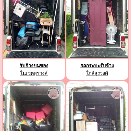
รับจ้างขนของ
รถกระบะรับจ้าง
ในเขตสุรวงศ์
ใกล้สุรวงศ์