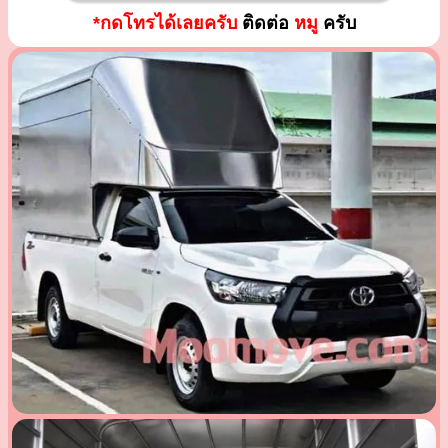
*กดโทรได้เลยครับ
ติดต่อ
หมู
ครับ