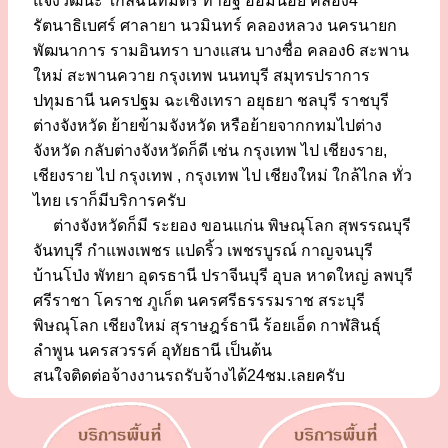
แจ้งวัฒนะ ใกล้ฉันทมิตร ท่าอิฐ อ้อมน้อย คลอง4
รัตนาธิเบศร์ ศาลายา นวมินทร์ คลองหลวง นครนายก
พัฒนาการ รามอินทรา บางแสน บางซื่อ คลอง6 สะพาน
ใหม่ สะพานควาย กรุงเทพ นนทบุรี สมุทรปราการ
ปทุมธานี นครปฐม ฉะเชิงเทรา อยุธยา ชลบุรี ราชบุรี
ต่างจังหวัด ย้ายข้ามจังหวัด หรือย้ายจากกทมไปต่าง
จังหวัด กลับต่างจังหวัดก็ดี เช่น กรุงเทพ ไป เชียงราย,
เชียงราย ไป กรุงเทพ , กรุงเทพ ไป เชียงใหม่ ใกล้ไกล ทั่ว
ไทย เราก็มีบริการครับ
ต่างจังหวัดก็มี ระยอง ขอนแก่น พิษณุโลก สุพรรณบุรี
จันทบุรี กำแพงเพชร แปดริ้ว เพชรบูรณ์ กาญจนบุรี
บ้านโป่ง พัทยา อุดรธานี ปราจีนบุรี อุบล หาดใหญ่ ลพบุรี
ศรีราชา โคราช ภูเก็ต นครศรีธรรรมราช สระบุรี
พิษณุโลก เชียงใหม่ สุราษฎร์ธานี ร้อยเอ็ด กาฬสินธุ์
ลำพูน นครสวรรค์ อุทัยธานี เป็นต้น
สนใจติดต่อจ้างงานรถรับจ้างได้24ชม.เลยครับ