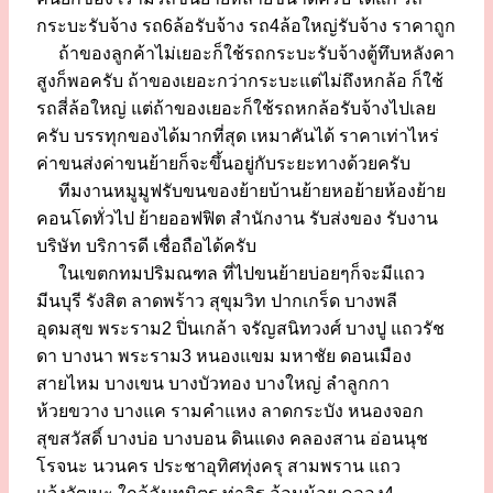
กระบะรับจ้าง รถ6ล้อรับจ้าง รถ4ล้อใหญ่รับจ้าง ราคาถูก
ถ้าของลูกค้าไม่เยอะก็ใช้รถกระบะรับจ้างตู้ทึบหลังคา
สูงก็พอครับ ถ้าของเยอะกว่ากระบะแต่ไม่ถึงหกล้อ ก็ใช้
รถสี่ล้อใหญ่ แต่ถ้าของเยอะก็ใช้รถหกล้อรับจ้างไปเลย
ครับ บรรทุกของได้มากที่สุด เหมาคันได้ ราคาเท่าไหร่
ค่าขนส่งค่าขนย้ายก็จะขึ้นอยู่กับระยะทางด้วยครับ
ทีมงานหมูมูฟรับขนของย้ายบ้านย้ายหอย้ายห้องย้าย
คอนโดทั่วไป ย้ายออฟฟิต สำนักงาน รับส่งของ รับงาน
บริษัท บริการดี เชื่อถือได้ครับ
ในเขตกทมปริมณฑล ที่ไปขนย้ายบ่อยๆก็จะมีแถว
มีนบุรี รังสิต ลาดพร้าว สุขุมวิท ปากเกร็ด บางพลี
อุดมสุข พระราม2 ปิ่นเกล้า จรัญสนิทวงศ์ บางปู แถวรัช
ดา บางนา พระราม3 หนองแขม มหาชัย ดอนเมือง
สายไหม บางเขน บางบัวทอง บางใหญ่ ลำลูกกา
ห้วยขวาง บางแค รามคำแหง ลาดกระบัง หนองจอก
สุขสวัสดิ์ บางบ่อ บางบอน ดินแดง คลองสาน อ่อนนุช
โรจนะ นวนคร ประชาอุทิศทุ่งครุ สามพราน แถว