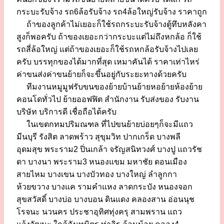
กระบะรับจ้าง รถ6ล้อรับจ้าง รถ4ล้อใหญ่รับจ้าง ราคาถูก
ถ้าของลูกค้าไม่เยอะก็ใช้รถกระบะรับจ้างตู้ทึบหลังคา
สูงก็พอครับ ถ้าของเยอะกว่ากระบะแต่ไม่ถึงหกล้อ ก็ใช้
รถสี่ล้อใหญ่ แต่ถ้าของเยอะก็ใช้รถหกล้อรับจ้างไปเลย
ครับ บรรทุกของได้มากที่สุด เหมาคันได้ ราคาเท่าไหร่
ค่าขนส่งค่าขนย้ายก็จะขึ้นอยู่กับระยะทางด้วยครับ
ทีมงานหมูมูฟรับขนของย้ายบ้านย้ายหอย้ายห้องย้าย
คอนโดทั่วไป ย้ายออฟฟิต สำนักงาน รับส่งของ รับงาน
บริษัท บริการดี เชื่อถือได้ครับ
ในเขตกทมปริมณฑล ที่ไปขนย้ายบ่อยๆก็จะมีแถว
มีนบุรี รังสิต ลาดพร้าว สุขุมวิท ปากเกร็ด บางพลี
อุดมสุข พระราม2 ปิ่นเกล้า จรัญสนิทวงศ์ บางปู แถวรัช
ดา บางนา พระราม3 หนองแขม มหาชัย ดอนเมือง
สายไหม บางเขน บางบัวทอง บางใหญ่ ลำลูกกา
ห้วยขวาง บางแค รามคำแหง ลาดกระบัง หนองจอก
สุขสวัสดิ์ บางบ่อ บางบอน ดินแดง คลองสาน อ่อนนุช
โรจนะ นวนคร ประชาอุทิศทุ่งครุ สามพราน แถว