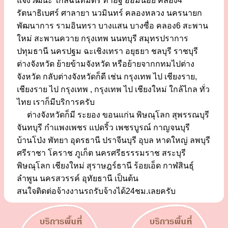
แจ้งวัฒนะ ใกล้ฉันทมิตร ท่าอิฐ อ้อมน้อย คลอง4
รัตนาธิเบศร์ ศาลายา นวมินทร์ คลองหลวง นครนายก
พัฒนาการ รามอินทรา บางแสน บางซื่อ คลอง6 สะพาน
ใหม่ สะพานควาย กรุงเทพ นนทบุรี สมุทรปราการ
ปทุมธานี นครปฐม ฉะเชิงเทรา อยุธยา ชลบุรี ราชบุรี
ต่างจังหวัด ย้ายข้ามจังหวัด หรือย้ายจากกทมไปต่าง
จังหวัด กลับต่างจังหวัดก็ดี เช่น กรุงเทพ ไป เชียงราย,
เชียงราย ไป กรุงเทพ , กรุงเทพ ไป เชียงใหม่ ใกล้ไกล ทั่ว
ไทย เราก็มีบริการครับ
ต่างจังหวัดก็มี ระยอง ขอนแก่น พิษณุโลก สุพรรณบุรี
จันทบุรี กำแพงเพชร แปดริ้ว เพชรบูรณ์ กาญจนบุรี
บ้านโป่ง พัทยา อุดรธานี ปราจีนบุรี อุบล หาดใหญ่ ลพบุรี
ศรีราชา โคราช ภูเก็ต นครศรีธรรรมราช สระบุรี
พิษณุโลก เชียงใหม่ สุราษฎร์ธานี ร้อยเอ็ด กาฬสินธุ์
ลำพูน นครสวรรค์ อุทัยธานี เป็นต้น
สนใจติดต่อจ้างงานรถรับจ้างได้24ชม.เลยครับ