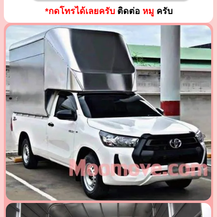
*กดโทรได้เลยครับ
ติดต่อ
หมู
ครับ