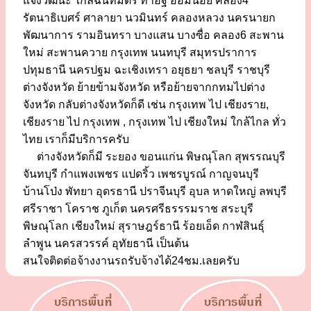
แจ้งวัฒนะ ใกล้ฉันทมิตร ท่าอิฐ อ้อมน้อย คลอง4
รัตนาธิเบศร์ ศาลายา นวมินทร์ คลองหลวง นครนายก
พัฒนาการ รามอินทรา บางแสน บางซื่อ คลอง6 สะพาน
ใหม่ สะพานควาย กรุงเทพ นนทบุรี สมุทรปราการ
ปทุมธานี นครปฐม ฉะเชิงเทรา อยุธยา ชลบุรี ราชบุรี
ต่างจังหวัด ย้ายข้ามจังหวัด หรือย้ายจากกทมไปต่าง
จังหวัด กลับต่างจังหวัดก็ดี เช่น กรุงเทพ ไป เชียงราย,
เชียงราย ไป กรุงเทพ , กรุงเทพ ไป เชียงใหม่ ใกล้ไกล ทั่ว
ไทย เราก็มีบริการครับ
ต่างจังหวัดก็มี ระยอง ขอนแก่น พิษณุโลก สุพรรณบุรี
จันทบุรี กำแพงเพชร แปดริ้ว เพชรบูรณ์ กาญจนบุรี
บ้านโป่ง พัทยา อุดรธานี ปราจีนบุรี อุบล หาดใหญ่ ลพบุรี
ศรีราชา โคราช ภูเก็ต นครศรีธรรรมราช สระบุรี
พิษณุโลก เชียงใหม่ สุราษฎร์ธานี ร้อยเอ็ด กาฬสินธุ์
ลำพูน นครสวรรค์ อุทัยธานี เป็นต้น
สนใจติดต่อจ้างงานรถรับจ้างได้24ชม.เลยครับ