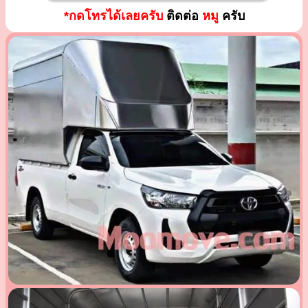
*กดโทรได้เลยครับ
ติดต่อ
หมู
ครับ