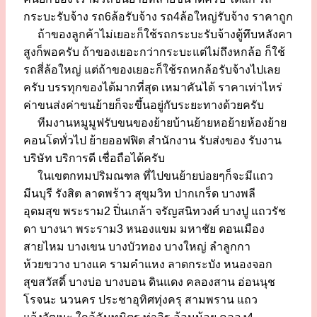
กระบะรับจ้าง รถ6ล้อรับจ้าง รถ4ล้อใหญ่รับจ้าง ราคาถูก
ถ้าของลูกค้าไม่เยอะก็ใช้รถกระบะรับจ้างตู้ทึบหลังคา
สูงก็พอครับ ถ้าของเยอะกว่ากระบะแต่ไม่ถึงหกล้อ ก็ใช้
รถสี่ล้อใหญ่ แต่ถ้าของเยอะก็ใช้รถหกล้อรับจ้างไปเลย
ครับ บรรทุกของได้มากที่สุด เหมาคันได้ ราคาเท่าไหร่
ค่าขนส่งค่าขนย้ายก็จะขึ้นอยู่กับระยะทางด้วยครับ
ทีมงานหมูมูฟรับขนของย้ายบ้านย้ายหอย้ายห้องย้าย
คอนโดทั่วไป ย้ายออฟฟิต สำนักงาน รับส่งของ รับงาน
บริษัท บริการดี เชื่อถือได้ครับ
ในเขตกทมปริมณฑล ที่ไปขนย้ายบ่อยๆก็จะมีแถว
มีนบุรี รังสิต ลาดพร้าว สุขุมวิท ปากเกร็ด บางพลี
อุดมสุข พระราม2 ปิ่นเกล้า จรัญสนิทวงศ์ บางปู แถวรัช
ดา บางนา พระราม3 หนองแขม มหาชัย ดอนเมือง
สายไหม บางเขน บางบัวทอง บางใหญ่ ลำลูกกา
ห้วยขวาง บางแค รามคำแหง ลาดกระบัง หนองจอก
สุขสวัสดิ์ บางบ่อ บางบอน ดินแดง คลองสาน อ่อนนุช
โรจนะ นวนคร ประชาอุทิศทุ่งครุ สามพราน แถว