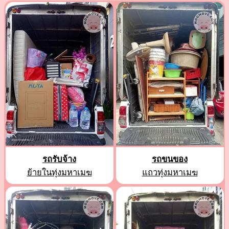
รถรับจ้าง
รถขนของ
ย้ายในทุ่งมหาเมฆ
แถวทุ่งมหาเมฆ