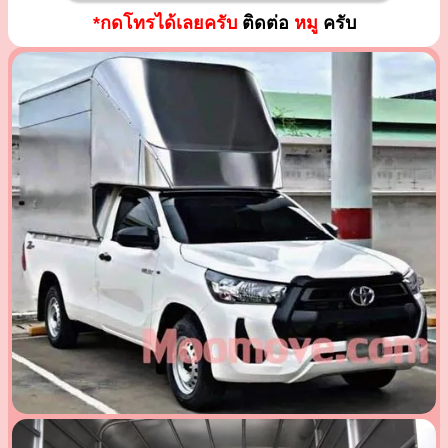
*กดโทรได้เลยครับ
ติดต่อ
หมู
ครับ