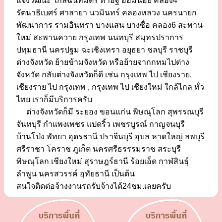
แจ้งวัฒนะ ใกล้ฉันทมิตร ท่าอิฐ อ้อมน้อย คลอง4
รัตนาธิเบศร์ ศาลายา นวมินทร์ คลองหลวง นครนายก
พัฒนาการ รามอินทรา บางแสน บางซื่อ คลอง6 สะพาน
ใหม่ สะพานควาย กรุงเทพ นนทบุรี สมุทรปราการ
ปทุมธานี นครปฐม ฉะเชิงเทรา อยุธยา ชลบุรี ราชบุรี
ต่างจังหวัด ย้ายข้ามจังหวัด หรือย้ายจากกทมไปต่าง
จังหวัด กลับต่างจังหวัดก็ดี เช่น กรุงเทพ ไป เชียงราย,
เชียงราย ไป กรุงเทพ , กรุงเทพ ไป เชียงใหม่ ใกล้ไกล ทั่ว
ไทย เราก็มีบริการครับ
ต่างจังหวัดก็มี ระยอง ขอนแก่น พิษณุโลก สุพรรณบุรี
จันทบุรี กำแพงเพชร แปดริ้ว เพชรบูรณ์ กาญจนบุรี
บ้านโป่ง พัทยา อุดรธานี ปราจีนบุรี อุบล หาดใหญ่ ลพบุรี
ศรีราชา โคราช ภูเก็ต นครศรีธรรรมราช สระบุรี
พิษณุโลก เชียงใหม่ สุราษฎร์ธานี ร้อยเอ็ด กาฬสินธุ์
ลำพูน นครสวรรค์ อุทัยธานี เป็นต้น
สนใจติดต่อจ้างงานรถรับจ้างได้24ชม.เลยครับ