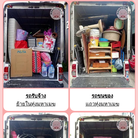
รถรับจ้าง
รถขนของ
ย้ายในทุ่งมหาเมฆ
แถวทุ่งมหาเมฆ