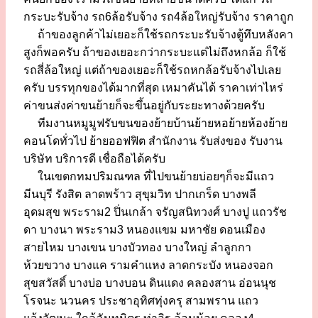
กระบะรับจ้าง รถ6ล้อรับจ้าง รถ4ล้อใหญ่รับจ้าง ราคาถูก
ถ้าของลูกค้าไม่เยอะก็ใช้รถกระบะรับจ้างตู้ทึบหลังคา
สูงก็พอครับ ถ้าของเยอะกว่ากระบะแต่ไม่ถึงหกล้อ ก็ใช้
รถสี่ล้อใหญ่ แต่ถ้าของเยอะก็ใช้รถหกล้อรับจ้างไปเลย
ครับ บรรทุกของได้มากที่สุด เหมาคันได้ ราคาเท่าไหร่
ค่าขนส่งค่าขนย้ายก็จะขึ้นอยู่กับระยะทางด้วยครับ
ทีมงานหมูมูฟรับขนของย้ายบ้านย้ายหอย้ายห้องย้าย
คอนโดทั่วไป ย้ายออฟฟิต สำนักงาน รับส่งของ รับงาน
บริษัท บริการดี เชื่อถือได้ครับ
ในเขตกทมปริมณฑล ที่ไปขนย้ายบ่อยๆก็จะมีแถว
มีนบุรี รังสิต ลาดพร้าว สุขุมวิท ปากเกร็ด บางพลี
อุดมสุข พระราม2 ปิ่นเกล้า จรัญสนิทวงศ์ บางปู แถวรัช
ดา บางนา พระราม3 หนองแขม มหาชัย ดอนเมือง
สายไหม บางเขน บางบัวทอง บางใหญ่ ลำลูกกา
ห้วยขวาง บางแค รามคำแหง ลาดกระบัง หนองจอก
สุขสวัสดิ์ บางบ่อ บางบอน ดินแดง คลองสาน อ่อนนุช
โรจนะ นวนคร ประชาอุทิศทุ่งครุ สามพราน แถว