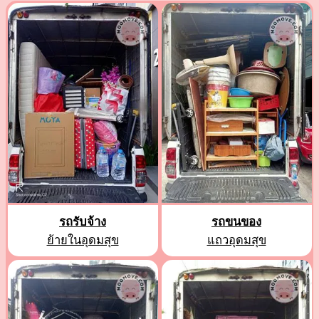
รถรับจ้าง
รถขนของ
ย้ายในอุดมสุข
แถวอุดมสุข