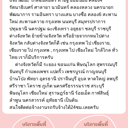
แจ้งวัฒนะ ใกล้ฉันทมิตร ท่าอิฐ อ้อมน้อย คลอง4
รัตนาธิเบศร์ ศาลายา นวมินทร์ คลองหลวง นครนายก
พัฒนาการ รามอินทรา บางแสน บางซื่อ คลอง6 สะพาน
ใหม่ สะพานควาย กรุงเทพ นนทบุรี สมุทรปราการ
ปทุมธานี นครปฐม ฉะเชิงเทรา อยุธยา ชลบุรี ราชบุรี
ต่างจังหวัด ย้ายข้ามจังหวัด หรือย้ายจากกทมไปต่าง
จังหวัด กลับต่างจังหวัดก็ดี เช่น กรุงเทพ ไป เชียงราย,
เชียงราย ไป กรุงเทพ , กรุงเทพ ไป เชียงใหม่ ใกล้ไกล ทั่ว
ไทย เราก็มีบริการครับ
ต่างจังหวัดก็มี ระยอง ขอนแก่น พิษณุโลก สุพรรณบุรี
จันทบุรี กำแพงเพชร แปดริ้ว เพชรบูรณ์ กาญจนบุรี
บ้านโป่ง พัทยา อุดรธานี ปราจีนบุรี อุบล หาดใหญ่ ลพบุรี
ศรีราชา โคราช ภูเก็ต นครศรีธรรรมราช สระบุรี
พิษณุโลก เชียงใหม่ สุราษฎร์ธานี ร้อยเอ็ด กาฬสินธุ์
ลำพูน นครสวรรค์ อุทัยธานี เป็นต้น
สนใจติดต่อจ้างงานรถรับจ้างได้24ชม.เลยครับ