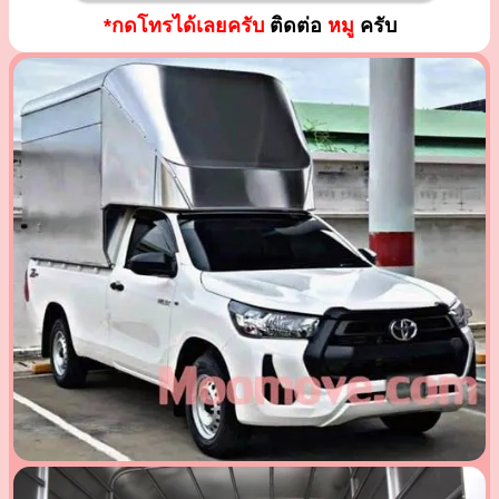
*กดโทรได้เลยครับ
ติดต่อ
หมู
ครับ