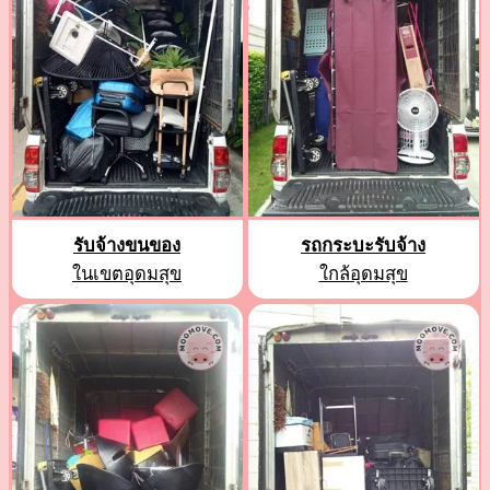
รับจ้างขนของ
รถกระบะรับจ้าง
ในเขตอุดมสุข
ใกล้อุดมสุข