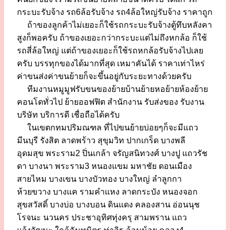
กระบะรับจ้าง รถ6ล้อรับจ้าง รถ4ล้อใหญ่รับจ้าง ราคาถูก
ถ้าของลูกค้าไม่เยอะก็ใช้รถกระบะรับจ้างตู้ทึบหลังคา
สูงก็พอครับ ถ้าของเยอะกว่ากระบะแต่ไม่ถึงหกล้อ ก็ใช้
รถสี่ล้อใหญ่ แต่ถ้าของเยอะก็ใช้รถหกล้อรับจ้างไปเลย
ครับ บรรทุกของได้มากที่สุด เหมาคันได้ ราคาเท่าไหร่
ค่าขนส่งค่าขนย้ายก็จะขึ้นอยู่กับระยะทางด้วยครับ
ทีมงานหมูมูฟรับขนของย้ายบ้านย้ายหอย้ายห้องย้าย
คอนโดทั่วไป ย้ายออฟฟิต สำนักงาน รับส่งของ รับงาน
บริษัท บริการดี เชื่อถือได้ครับ
ในเขตกทมปริมณฑล ที่ไปขนย้ายบ่อยๆก็จะมีแถว
มีนบุรี รังสิต ลาดพร้าว สุขุมวิท ปากเกร็ด บางพลี
อุดมสุข พระราม2 ปิ่นเกล้า จรัญสนิทวงศ์ บางปู แถวรัช
ดา บางนา พระราม3 หนองแขม มหาชัย ดอนเมือง
สายไหม บางเขน บางบัวทอง บางใหญ่ ลำลูกกา
ห้วยขวาง บางแค รามคำแหง ลาดกระบัง หนองจอก
สุขสวัสดิ์ บางบ่อ บางบอน ดินแดง คลองสาน อ่อนนุช
โรจนะ นวนคร ประชาอุทิศทุ่งครุ สามพราน แถว