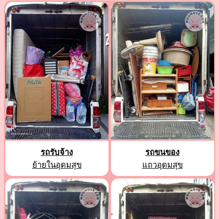
รถรับจ้าง
รถขนของ
ย้ายในอุดมสุข
แถวอุดมสุข