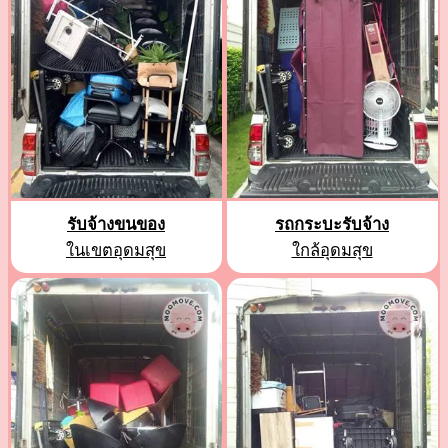
รับจ้างขนของ
รถกระบะรับจ้าง
ในเขตอุดมสุข
ใกล้อุดมสุข