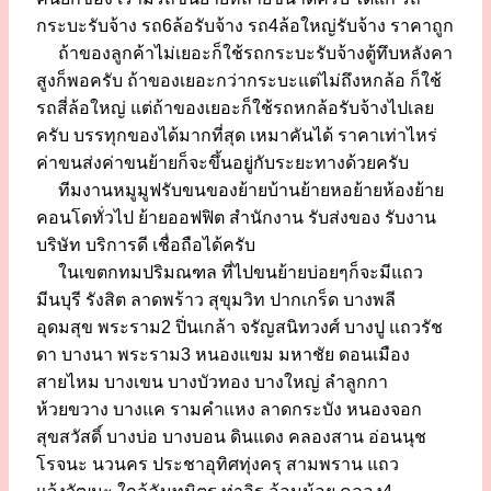
กระบะรับจ้าง รถ6ล้อรับจ้าง รถ4ล้อใหญ่รับจ้าง ราคาถูก
ถ้าของลูกค้าไม่เยอะก็ใช้รถกระบะรับจ้างตู้ทึบหลังคา
สูงก็พอครับ ถ้าของเยอะกว่ากระบะแต่ไม่ถึงหกล้อ ก็ใช้
รถสี่ล้อใหญ่ แต่ถ้าของเยอะก็ใช้รถหกล้อรับจ้างไปเลย
ครับ บรรทุกของได้มากที่สุด เหมาคันได้ ราคาเท่าไหร่
ค่าขนส่งค่าขนย้ายก็จะขึ้นอยู่กับระยะทางด้วยครับ
ทีมงานหมูมูฟรับขนของย้ายบ้านย้ายหอย้ายห้องย้าย
คอนโดทั่วไป ย้ายออฟฟิต สำนักงาน รับส่งของ รับงาน
บริษัท บริการดี เชื่อถือได้ครับ
ในเขตกทมปริมณฑล ที่ไปขนย้ายบ่อยๆก็จะมีแถว
มีนบุรี รังสิต ลาดพร้าว สุขุมวิท ปากเกร็ด บางพลี
อุดมสุข พระราม2 ปิ่นเกล้า จรัญสนิทวงศ์ บางปู แถวรัช
ดา บางนา พระราม3 หนองแขม มหาชัย ดอนเมือง
สายไหม บางเขน บางบัวทอง บางใหญ่ ลำลูกกา
ห้วยขวาง บางแค รามคำแหง ลาดกระบัง หนองจอก
สุขสวัสดิ์ บางบ่อ บางบอน ดินแดง คลองสาน อ่อนนุช
โรจนะ นวนคร ประชาอุทิศทุ่งครุ สามพราน แถว