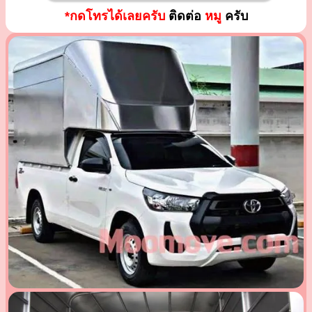
*กดโทรได้เลยครับ
ติดต่อ
หมู
ครับ