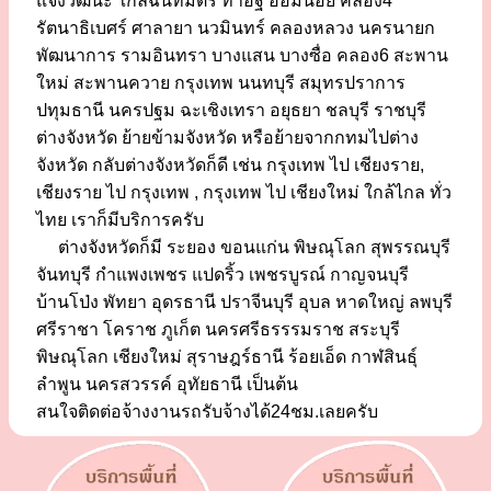
แจ้งวัฒนะ ใกล้ฉันทมิตร ท่าอิฐ อ้อมน้อย คลอง4
รัตนาธิเบศร์ ศาลายา นวมินทร์ คลองหลวง นครนายก
พัฒนาการ รามอินทรา บางแสน บางซื่อ คลอง6 สะพาน
ใหม่ สะพานควาย กรุงเทพ นนทบุรี สมุทรปราการ
ปทุมธานี นครปฐม ฉะเชิงเทรา อยุธยา ชลบุรี ราชบุรี
ต่างจังหวัด ย้ายข้ามจังหวัด หรือย้ายจากกทมไปต่าง
จังหวัด กลับต่างจังหวัดก็ดี เช่น กรุงเทพ ไป เชียงราย,
เชียงราย ไป กรุงเทพ , กรุงเทพ ไป เชียงใหม่ ใกล้ไกล ทั่ว
ไทย เราก็มีบริการครับ
ต่างจังหวัดก็มี ระยอง ขอนแก่น พิษณุโลก สุพรรณบุรี
จันทบุรี กำแพงเพชร แปดริ้ว เพชรบูรณ์ กาญจนบุรี
บ้านโป่ง พัทยา อุดรธานี ปราจีนบุรี อุบล หาดใหญ่ ลพบุรี
ศรีราชา โคราช ภูเก็ต นครศรีธรรรมราช สระบุรี
พิษณุโลก เชียงใหม่ สุราษฎร์ธานี ร้อยเอ็ด กาฬสินธุ์
ลำพูน นครสวรรค์ อุทัยธานี เป็นต้น
สนใจติดต่อจ้างงานรถรับจ้างได้24ชม.เลยครับ