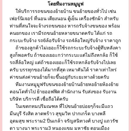
โดยทีมงานหมูมูฟ
ให้บริการรถขนของย้ายบ้าน ขนย้ายของทั่วไป เช่น
เฟอร์นิเจอร์ ที่นอน เตียงนอน ตู้เย็น เครื่องซักผ้า สำหรับ
ท่านที่สนใจจะจ้างรถขนของ หารถรับจ้างขนของ พร้อม
คนยกของ เรามีรถขนย้ายหลายขนาดครับ ได้แก่ รถ
กระบะรับจ้าง รถ6ล้อรับจ้าง รถ4ล้อใหญ่รับจ้าง ราคาถูก
ถ้าของลูกค้าไม่เยอะก็ใช้รถกระบะรับจ้างตู้ทึบหลังคา
สูงก็พอครับ ถ้าของเยอะกว่ากระบะแต่ไม่ถึงหกล้อ ก็ใช้
รถสี่ล้อใหญ่ แต่ถ้าของเยอะก็ใช้รถหกล้อรับจ้างไปเลย
ครับ บรรทุกของได้มากที่สุด เหมาคันได้ ราคาเท่าไหร่
ค่าขนส่งค่าขนย้ายก็จะขึ้นอยู่กับระยะทางด้วยครับ
ทีมงานหมูมูฟรับขนของย้ายบ้านย้ายหอย้ายห้องย้าย
คอนโดทั่วไป ย้ายออฟฟิต สำนักงาน รับส่งของ รับงาน
บริษัท บริการดี เชื่อถือได้ครับ
ในเขตกทมปริมณฑล ที่ไปขนย้ายบ่อยๆก็จะมีแถว
มีนบุรี รังสิต ลาดพร้าว สุขุมวิท ปากเกร็ด บางพลี
อุดมสุข พระราม2 ปิ่นเกล้า จรัญสนิทวงศ์ บางปู แถวรัช
ดา บางนา พระราม3 หนองแขม มหาชัย ดอนเมือง