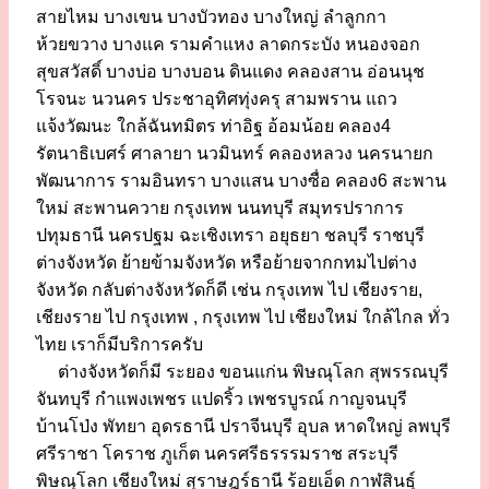
สายไหม บางเขน บางบัวทอง บางใหญ่ ลำลูกกา
ห้วยขวาง บางแค รามคำแหง ลาดกระบัง หนองจอก
สุขสวัสดิ์ บางบ่อ บางบอน ดินแดง คลองสาน อ่อนนุช
โรจนะ นวนคร ประชาอุทิศทุ่งครุ สามพราน แถว
แจ้งวัฒนะ ใกล้ฉันทมิตร ท่าอิฐ อ้อมน้อย คลอง4
รัตนาธิเบศร์ ศาลายา นวมินทร์ คลองหลวง นครนายก
พัฒนาการ รามอินทรา บางแสน บางซื่อ คลอง6 สะพาน
ใหม่ สะพานควาย กรุงเทพ นนทบุรี สมุทรปราการ
ปทุมธานี นครปฐม ฉะเชิงเทรา อยุธยา ชลบุรี ราชบุรี
ต่างจังหวัด ย้ายข้ามจังหวัด หรือย้ายจากกทมไปต่าง
จังหวัด กลับต่างจังหวัดก็ดี เช่น กรุงเทพ ไป เชียงราย,
เชียงราย ไป กรุงเทพ , กรุงเทพ ไป เชียงใหม่ ใกล้ไกล ทั่ว
ไทย เราก็มีบริการครับ
ต่างจังหวัดก็มี ระยอง ขอนแก่น พิษณุโลก สุพรรณบุรี
จันทบุรี กำแพงเพชร แปดริ้ว เพชรบูรณ์ กาญจนบุรี
บ้านโป่ง พัทยา อุดรธานี ปราจีนบุรี อุบล หาดใหญ่ ลพบุรี
ศรีราชา โคราช ภูเก็ต นครศรีธรรรมราช สระบุรี
พิษณุโลก เชียงใหม่ สุราษฎร์ธานี ร้อยเอ็ด กาฬสินธุ์