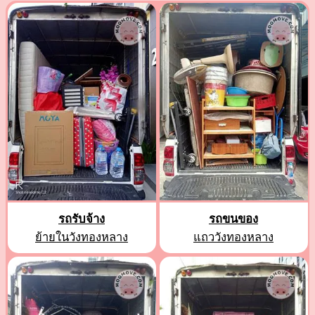
รถรับจ้าง
รถขนของ
ย้ายในวังทองหลาง
แถววังทองหลาง