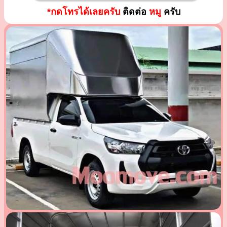
*กดโทรได้เลยครับ
ติดต่อ
หมู
ครับ