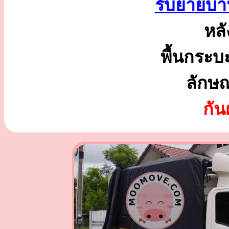
รับย้ายบ้
หลั
พื้นกระบ
ลักษ
กั