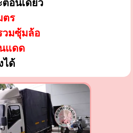
ะตอนเดียว
มตร
รวมซุ้มล้อ
ันแดด
ได้