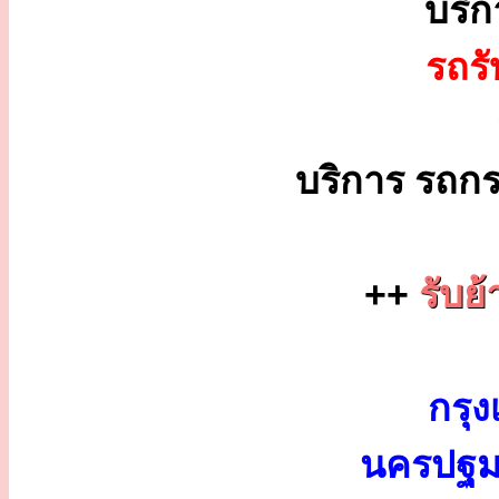
บริ
รถร
บริการ รถกร
++
รับย
กรุง
นครปฐม 