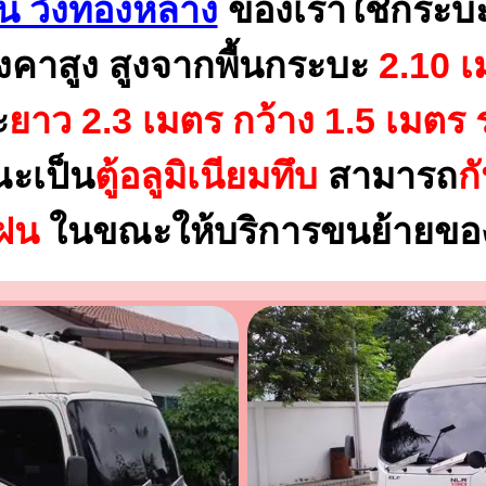
าน วังทองหลาง
ของเราใช้กระบ
งคาสูง สูงจากพื้นกระบะ
2.10 เ
ะ
ยาว 2.3 เมตร
กว้าง 1.5 เมตร 
ณะเป็น
ตู้อลูมิเนียมทึบ
สามารถ
ก
นฝน
ในขณะให้บริการขนย้ายของ