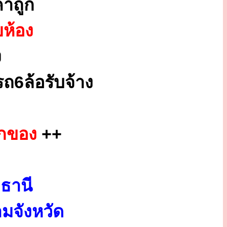
าถูก
ยห้อง
ง
ถ6ล้อรับจ้าง
ยกของ
++
ธานี
มจังหวัด