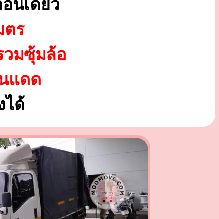
อนเดียว
มตร
รวมซุ้มล้อ
ันแดด
ได้