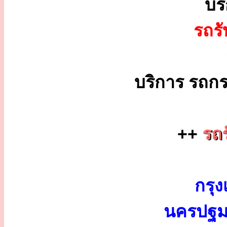
บร
รถร
บริการ รถกร
++
รถร
กรุง
นครปฐม 