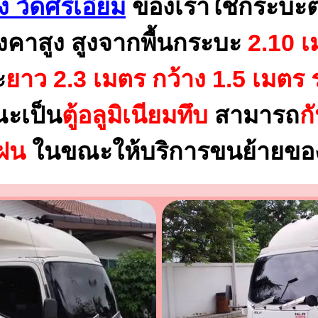
ง วัดศรีเอี่ยม
ของเราใช้กระบะต
งคาสูง สูงจากพื้นกระบะ
2.10 เ
ะ
ยาว 2.3 เมตร
กว้าง 1.5 เมตร 
ณะเป็น
ตู้อลูมิเนียมทึบ
สามารถ
ก
นฝน
ในขณะให้บริการขนย้ายของ