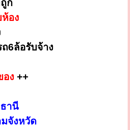
ถูก
ยห้อง
ง
ถ6ล้อรับจ้าง
ของ
++
ธานี
มจังหวัด