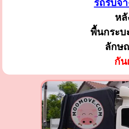
รถรับจ้า
หลั
พื้นกระบ
ลักษ
กั